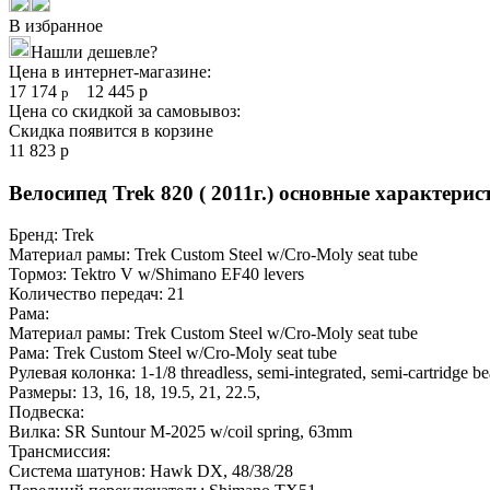
В избранное
Нашли дешевле?
Цена в интернет-магазине:
17 174
12 445
р
р
Цена со скидкой за самовывоз:
Скидка появится в корзине
11 823
р
Велосипед Trek 820 ( 2011г.) основные характерис
Бренд:
Trek
Материал рамы:
Trek Custom Steel w/Cro-Moly seat tube
Тормоз:
Tektro V w/Shimano EF40 levers
Количество передач:
21
Рама:
Материал рамы:
Trek Custom Steel w/Cro-Moly seat tube
Рама:
Trek Custom Steel w/Cro-Moly seat tube
Рулевая колонка:
1-1/8 threadless, semi-integrated, semi-cartridge b
Размеры:
13
,
16
,
18
,
19.5
,
21
,
22.5
,
Подвеска:
Вилка:
SR Suntour M-2025 w/coil spring, 63mm
Трансмиссия:
Система шатунов:
Hawk DX, 48/38/28