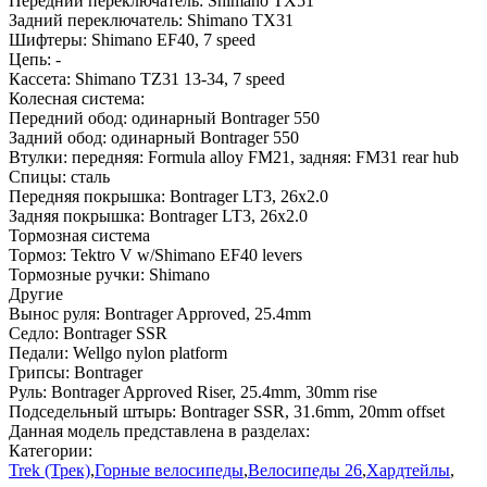
Передний переключатель:
Shimano TX51
Задний переключатель:
Shimano TX31
Шифтеры:
Shimano EF40, 7 speed
Цепь:
-
Кассета:
Shimano TZ31 13-34, 7 speed
Колесная система:
Передний обод:
одинарный Bontrager 550
Задний обод:
одинарный Bontrager 550
Втулки:
передняя: Formula alloy FM21, задняя: FM31 rear hub
Спицы:
сталь
Передняя покрышка:
Bontrager LT3, 26x2.0
Задняя покрышка:
Bontrager LT3, 26x2.0
Тормозная система
Тормоз:
Tektro V w/Shimano EF40 levers
Тормозные ручки:
Shimano
Другие
Вынос руля:
Bontrager Approved, 25.4mm
Седло:
Bontrager SSR
Педали:
Wellgo nylon platform
Грипсы:
Bontrager
Руль:
Bontrager Approved Riser, 25.4mm, 30mm rise
Подседельный штырь:
Bontrager SSR, 31.6mm, 20mm offset
Данная модель представлена в разделах:
Категории:
Trek (Трек)
,
Горные велосипеды
,
Велосипеды 26
,
Хардтейлы
,