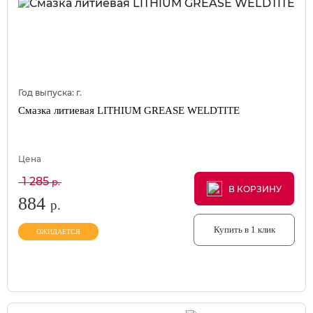
Год выпуска:
г.
Смазка литиевая LITHIUM GREASE WELDTITE
Цена
1 285
р.
В КОРЗИНУ
В КОРЗИНУ
В КОРЗИНУ
884
р.
Купить в 1 клик
ОЖИДАЕТСЯ