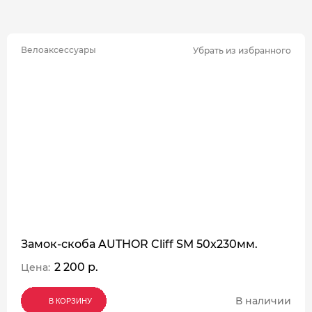
Велоаксессуары
Убрать из избранного
Замок-скоба AUTHOR Cliff SM 50x230мм.
2 200 р.
Цена:
В наличии
В КОРЗИНУ
В КОРЗИНУ
В КОРЗИНУ