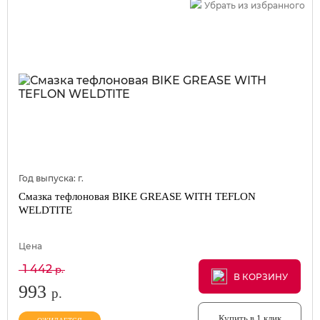
Убрать из избранного
Год выпуска:
г.
Смазка тефлоновая BIKE GREASE WITH TEFLON
WELDTITE
Цена
1 442
р.
В КОРЗИНУ
В КОРЗИНУ
В КОРЗИНУ
993
р.
Купить в 1 клик