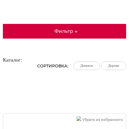
Фильтр
+
Каталог:
СОРТИРОВКА:
Дешевле
Дешевле
Дешевле
Дороже
Дороже
Дороже
Большая распродажа!
Убрать из избранного