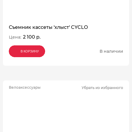
Съемник кассеты 'хлыст' CYCLO
2 100 р.
Цена:
В наличии
В КОРЗИНУ
В КОРЗИНУ
В КОРЗИНУ
Велоаксессуары
Убрать из избранного