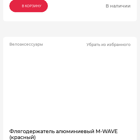
В наличии
В КОРЗИНУ
В КОРЗИНУ
В КОРЗИНУ
Велоаксессуары
Убрать из избранного
Флягодержатель алюминиевый M-WAVE
(красный)