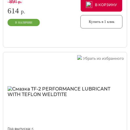
891
р.
В КОРЗИНУ
В КОРЗИНУ
В КОРЗИНУ
614
р.
Купить в 1 клик
В НАЛИЧИИ
Убрать из избранного
Год выпуска:
г.