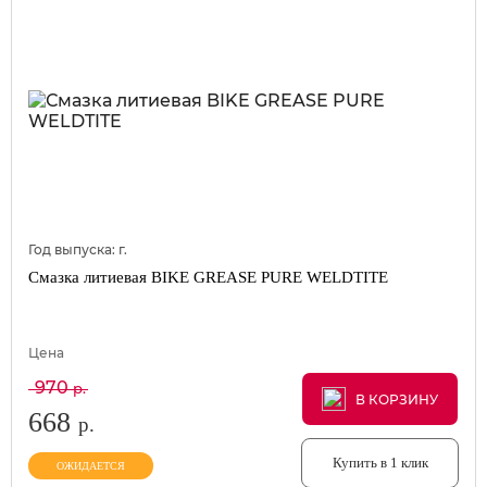
Год выпуска:
г.
Смазка литиевая BIKE GREASE PURE WELDTITE
Цена
970
р.
В КОРЗИНУ
В КОРЗИНУ
В КОРЗИНУ
668
р.
Купить в 1 клик
ОЖИДАЕТСЯ