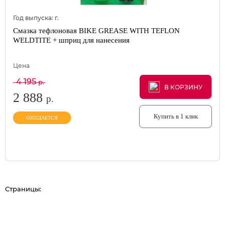
Год выпуска:
г.
Смазка тефлоновая BIKE GREASE WITH TEFLON
WELDTITE + шприц для нанесения
Цена
4 195
р.
В КОРЗИНУ
В КОРЗИНУ
В КОРЗИНУ
2 888
р.
Купить в 1 клик
ОЖИДАЕТСЯ
Страницы: