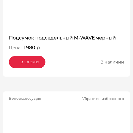
Подсумок подседельный M-WAVE черный
1 980 р.
Цена:
В наличии
В КОРЗИНУ
В КОРЗИНУ
В КОРЗИНУ
Велоаксессуары
Убрать из избранного