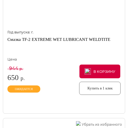
Год выпуска:
г.
Смазка TF-2 EXTREME WET LUBRICANT WELDTITE
Цена
944
р.
В КОРЗИНУ
В КОРЗИНУ
В КОРЗИНУ
650
р.
Купить в 1 клик
ОЖИДАЕТСЯ
Убрать из избранного