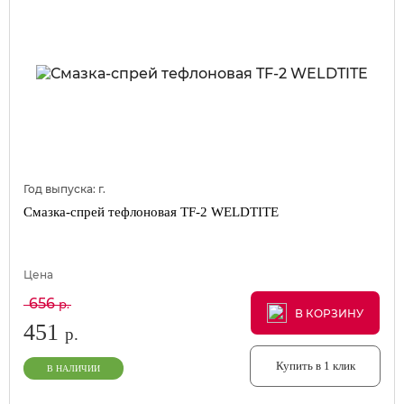
Год выпуска:
г.
Смазка-спрей тефлоновая TF-2 WELDTITE
Цена
656
р.
В КОРЗИНУ
В КОРЗИНУ
В КОРЗИНУ
451
р.
Купить в 1 клик
В НАЛИЧИИ