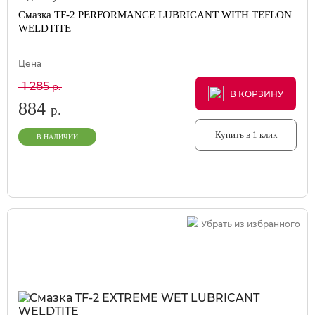
Смазка TF-2 PERFORMANCE LUBRICANT WITH TEFLON
WELDTITE
Цена
1 285
р.
В КОРЗИНУ
В КОРЗИНУ
В КОРЗИНУ
884
р.
Купить в 1 клик
В НАЛИЧИИ
Убрать из избранного