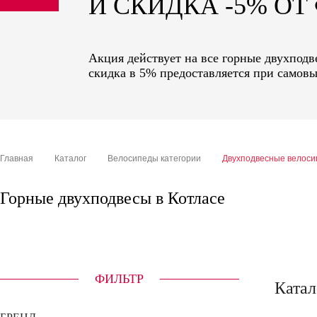
И СКИДКА -5% О
sale
special price
Акция действует на все горные двухподв
скидка в 5% предоставляется при самовы
Главная
Каталог
Велосипеды категории
Двухподвесные велос
Горные двухподвесы в Котласе
ФИЛЬТР
Катал