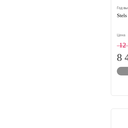
Год вы
Stels
Цена
12
8 