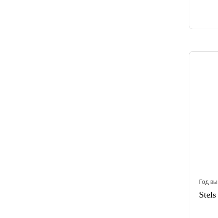
Год вы
Stels