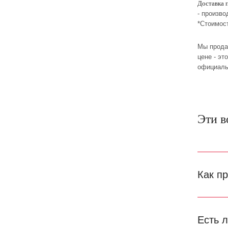
Доставка 
- произво
*Стоимос
Мы прода
цене - эт
официаль
Эти в
Как п
Есть 