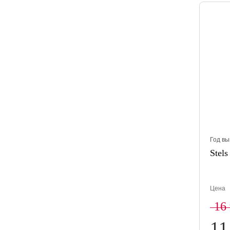
Год вы
Stels
Цена
16
11