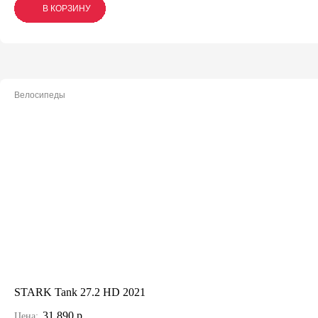
В КОРЗИНУ
В КОРЗИНУ
В КОРЗИНУ
Велосипеды
STARK Tank 27.2 HD 2021
31 890 р.
Цена: