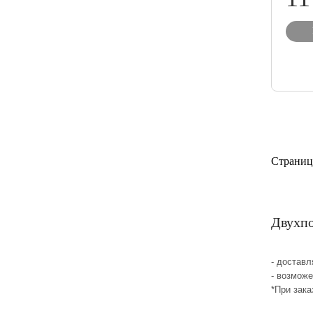
Страниц
Двухпо
- достав
- возмож
*При зака