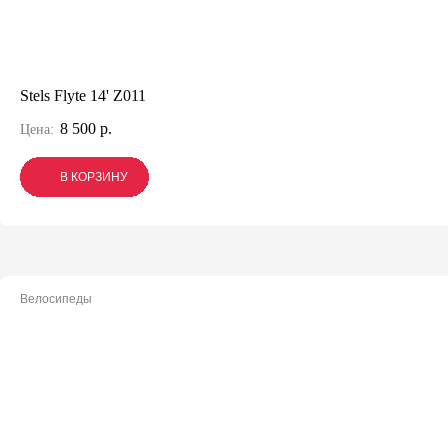
Stels Flyte 14' Z011
8 500 р.
Цена:
В КОРЗИНУ
В КОРЗИНУ
В КОРЗИНУ
Велосипеды