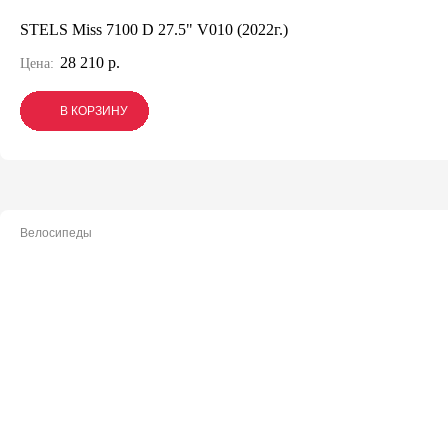
STELS Miss 7100 D 27.5" V010 (2022г.)
28 210 р.
Цена:
В КОРЗИНУ
В КОРЗИНУ
В КОРЗИНУ
Велосипеды