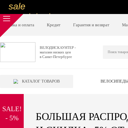
sale
special price
sale
Доставка и оплата
Кредит
Гарантия и возврат
Ма
ну очень
низкие цены
ВЕЛОДИСКАУНТЕР -
магазин низких цен
вот дешево
в Санкт-Петербурге
sale
special price
КАТАЛОГ ТОВАРОВ
ВЕЛОСИПЕД
sale
дешевле уже не будет
SALE!
sale
БОЛЬШАЯ РАСПР
- 5%
надо брать