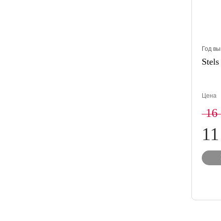
Год вы
Stels
Цена
16
11