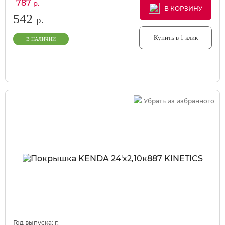
787
р.
В КОРЗИНУ
В КОРЗИНУ
В КОРЗИНУ
542
р.
Купить в 1 клик
В НАЛИЧИИ
Убрать из избранного
Год выпуска:
г.