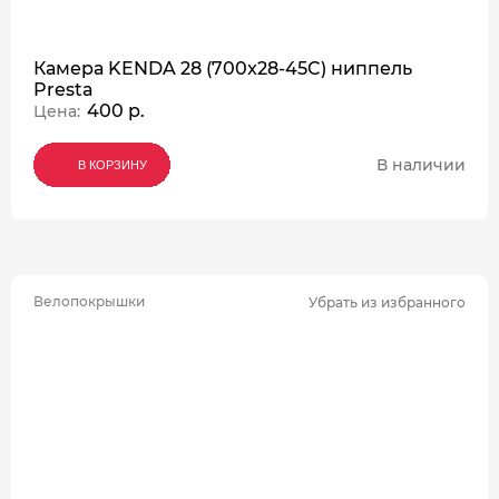
Камера KENDA 28 (700x28-45C) ниппель
Presta
400 р.
Цена:
В наличии
В КОРЗИНУ
В КОРЗИНУ
В КОРЗИНУ
Велопокрышки
Убрать из избранного