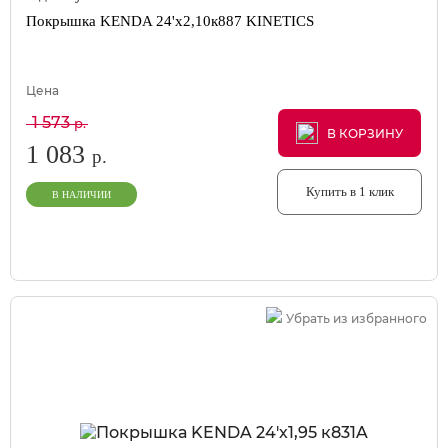
Покрышка KENDA 24'х2,10к887 KINETICS
Цена
1 573
р.
В КОРЗИНУ
В КОРЗИНУ
В КОРЗИНУ
1 083
р.
Купить в 1 клик
В НАЛИЧИИ
Убрать из избранного