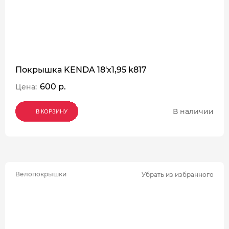
Покрышка KENDA 18'х1,95 k817
600 р.
Цена:
В наличии
В КОРЗИНУ
В КОРЗИНУ
В КОРЗИНУ
Велопокрышки
Убрать из избранного