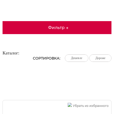
Фильтр
+
Каталог:
СОРТИРОВКА:
Дешевле
Дешевле
Дешевле
Дороже
Дороже
Дороже
Большая распродажа!
Убрать из избранного