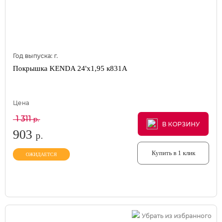
Год выпуска:
г.
Покрышка KENDA 24'х1,95 к831A
Цена
1 311
р.
В КОРЗИНУ
В КОРЗИНУ
В КОРЗИНУ
903
р.
Купить в 1 клик
ОЖИДАЕТСЯ
Убрать из избранного