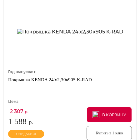
Год выпуска:
г.
Покрышка KENDA 24'х2,30к905 K-RAD
Цена
2 307
р.
В КОРЗИНУ
В КОРЗИНУ
В КОРЗИНУ
1 588
р.
Купить в 1 клик
ОЖИДАЕТСЯ