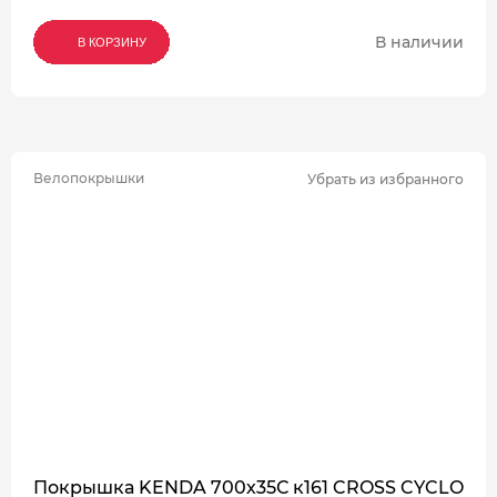
В наличии
В КОРЗИНУ
В КОРЗИНУ
В КОРЗИНУ
Велопокрышки
Убрать из избранного
Покрышка KENDA 700х35С к161 CROSS CYCLO