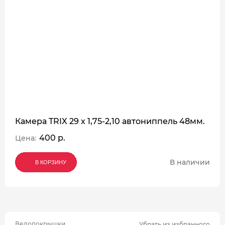
Камера TRIX 29 x 1,75-2,10 автониппель 48мм.
400 р.
Цена:
В наличии
В КОРЗИНУ
В КОРЗИНУ
В КОРЗИНУ
Велопокрышки
Убрать из избранного