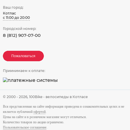
Ваш город:
Котлас
с 11:00 до 20:00
Городской номер:
8 (812) 907-07-00
Пожаловаться
Пожаловаться
Пожаловаться
Приинимаем к оплате:
© 2000 - 2026,
100Bike - велосипеды в Котласе
Вся представленная на сайте информация приведена в ознакомительных целях и не
является публичной
офертой
.
Цены на сайте и в розничном магазине могут отличаться.
Количество товаров по акции ограничено.
Пользовательское соглашение
.