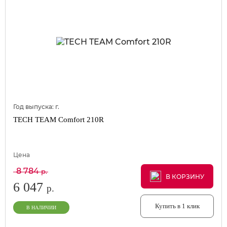
Год выпуска:
г.
TECH TEAM Comfort 210R
Цена
8 784
р.
В КОРЗИНУ
В КОРЗИНУ
В КОРЗИНУ
6 047
р.
Купить в 1 клик
В НАЛИЧИИ