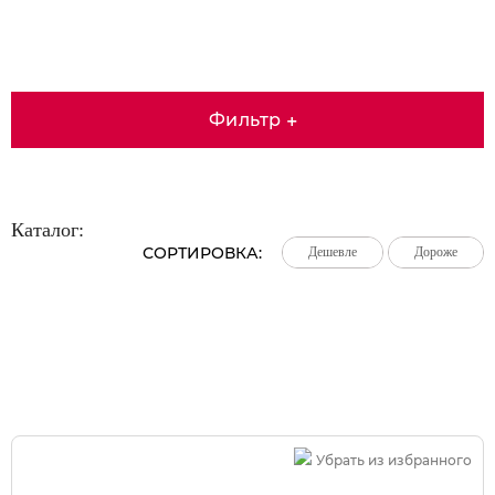
Фильтр
+
Каталог:
СОРТИРОВКА:
Дешевле
Дешевле
Дешевле
Дороже
Дороже
Дороже
Большая распродажа!
Убрать из избранного