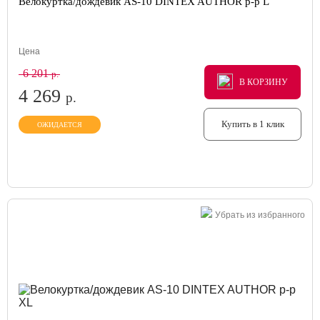
Велокуртка/дождевик AS-10 DINTEX AUTHOR р-р L
Цена
6 201
р.
В КОРЗИНУ
В КОРЗИНУ
В КОРЗИНУ
4 269
р.
Купить в 1 клик
ОЖИДАЕТСЯ
Убрать из избранного