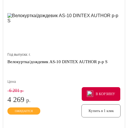
Год выпуска:
г.
Велокуртка/дождевик AS-10 DINTEX AUTHOR р-р S
Цена
6 201
р.
В КОРЗИНУ
В КОРЗИНУ
В КОРЗИНУ
4 269
р.
Купить в 1 клик
ОЖИДАЕТСЯ