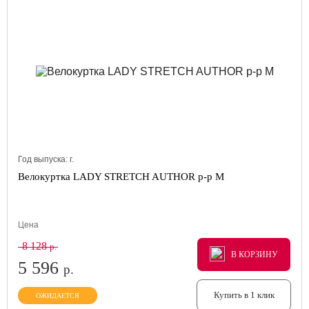
Год выпуска:
г.
Велокуртка LADY STRETCH AUTHOR р-р M
Цена
8 128
р.
В КОРЗИНУ
В КОРЗИНУ
В КОРЗИНУ
5 596
р.
Купить в 1 клик
ОЖИДАЕТСЯ