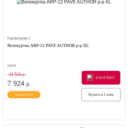
Год выпуска:
г.
Велокуртка ARP-12 PAVE AUTHOR р-р XL
Цена
11 511
р.
В КОРЗИНУ
В КОРЗИНУ
В КОРЗИНУ
7 924
р.
Купить в 1 клик
ОЖИДАЕТСЯ