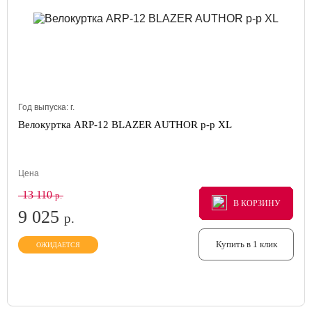
Год выпуска:
г.
Велокуртка ARP-12 BLAZER AUTHOR р-р XL
Цена
13 110
р.
В КОРЗИНУ
В КОРЗИНУ
В КОРЗИНУ
9 025
р.
Купить в 1 клик
ОЖИДАЕТСЯ