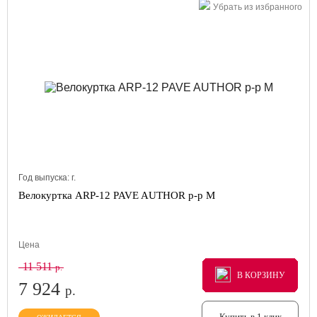
Убрать из избранного
Год выпуска:
г.
Велокуртка ARP-12 PAVE AUTHOR р-р M
Цена
11 511
р.
В КОРЗИНУ
В КОРЗИНУ
В КОРЗИНУ
7 924
р.
Купить в 1 клик