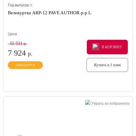
Год выпуска:
г.
Велокуртка ARP-12 PAVE AUTHOR р-р L
Цена
11 511
р.
В КОРЗИНУ
В КОРЗИНУ
В КОРЗИНУ
7 924
р.
Купить в 1 клик
ОЖИДАЕТСЯ
Убрать из избранного