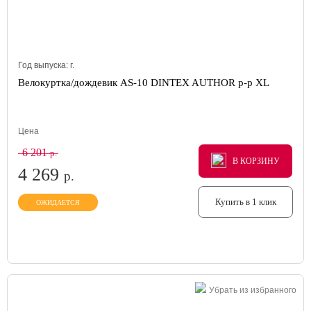
Год выпуска:
г.
Велокуртка/дождевик AS-10 DINTEX AUTHOR р-р XL
Цена
6 201
р.
В КОРЗИНУ
В КОРЗИНУ
В КОРЗИНУ
4 269
р.
Купить в 1 клик
ОЖИДАЕТСЯ
Убрать из избранного