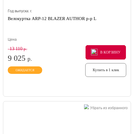
Год выпуска:
г.
Велокуртка ARP-12 BLAZER AUTHOR р-р L
Цена
13 110
р.
В КОРЗИНУ
В КОРЗИНУ
В КОРЗИНУ
9 025
р.
Купить в 1 клик
ОЖИДАЕТСЯ
Убрать из избранного