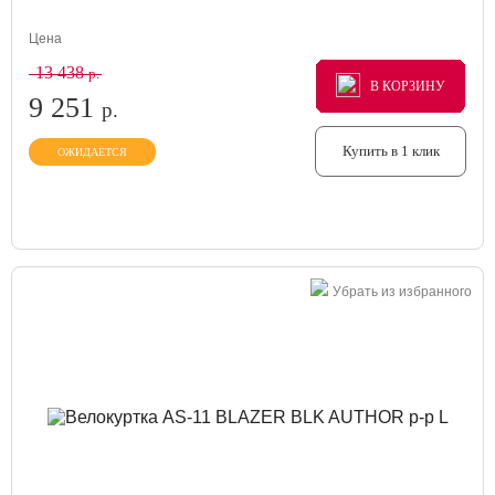
Цена
13 438
р.
В КОРЗИНУ
В КОРЗИНУ
В КОРЗИНУ
9 251
р.
Купить в 1 клик
ОЖИДАЕТСЯ
Убрать из избранного