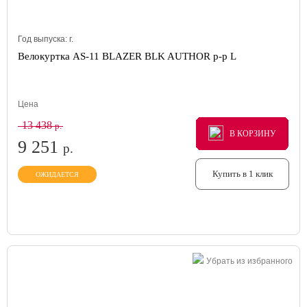
Год выпуска:
г.
Велокуртка AS-11 BLAZER BLK AUTHOR р-р L
Цена
13 438
р.
В КОРЗИНУ
В КОРЗИНУ
В КОРЗИНУ
9 251
р.
Купить в 1 клик
ОЖИДАЕТСЯ
Убрать из избранного