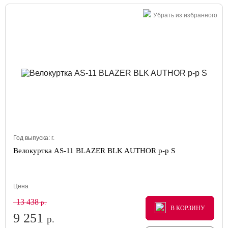
Убрать из избранного
Год выпуска:
г.
Велокуртка AS-11 BLAZER BLK AUTHOR р-р S
Цена
13 438
р.
В КОРЗИНУ
В КОРЗИНУ
В КОРЗИНУ
9 251
р.