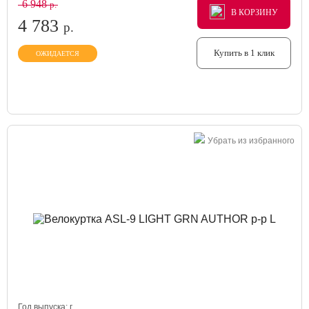
6 948
р.
В КОРЗИНУ
В КОРЗИНУ
В КОРЗИНУ
4 783
р.
Купить в 1 клик
ОЖИДАЕТСЯ
Убрать из избранного
Год выпуска:
г.