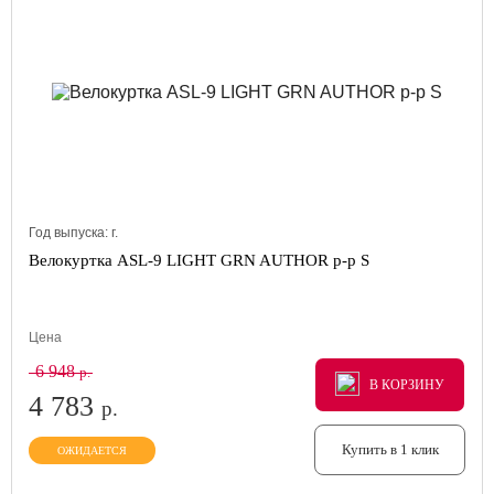
Год выпуска:
г.
Велокуртка ASL-9 LIGHT GRN AUTHOR р-р S
Цена
6 948
р.
В КОРЗИНУ
В КОРЗИНУ
В КОРЗИНУ
4 783
р.
Купить в 1 клик
ОЖИДАЕТСЯ