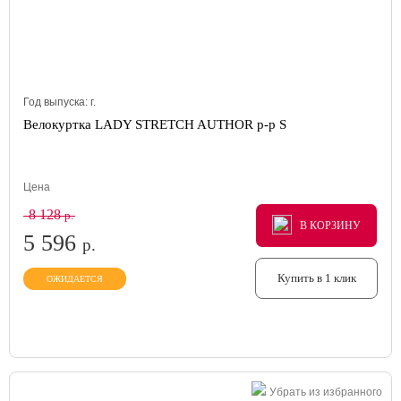
Год выпуска:
г.
Велокуртка LADY STRETCH AUTHOR р-р S
Цена
8 128
р.
В КОРЗИНУ
В КОРЗИНУ
В КОРЗИНУ
5 596
р.
Купить в 1 клик
ОЖИДАЕТСЯ
Убрать из избранного