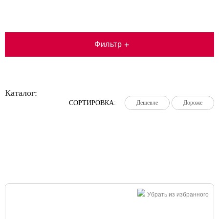
Фильтр
+
Каталог:
СОРТИРОВКА:
Дешевле
Дешевле
Дешевле
Дороже
Дороже
Дороже
Большая распродажа!
Убрать из избранного