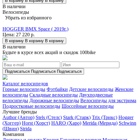
В корзину
В корзину
В корзину
В наличии
Велосипеды
Убрать из избранного
HOGGER BMX Space ( 2019г.)
Цена:
27 220 р.
В корзину
В корзину
В корзину
В наличии
Будьте в курсе всех акций и скидок 100bike
Подписаться
Подписаться
Подписаться
Каталог велосипедов
Горные велосипеды
Фэтбайки
Детские велосипеды
Женские
велосипеды
Складные велосипеды
Двухподвесные
велосипеды
Дорожные велосипеды
Велосипеды для экстрима
Подростковые велосипеды
Шоссейные велосипеды
Лучшие бренды
Author (Автор)
Stels (Стелс)
Stark (Старк)
Trix (Трикс)
Hogger
(Хоггер)
Horst (Хорст)
HARO (Харо)
Merida (Мерида)
Schwinn
(Швин)
Strida
Компания
Доставка и оплата
Кредит
Гарантия и возврат
Мастерская