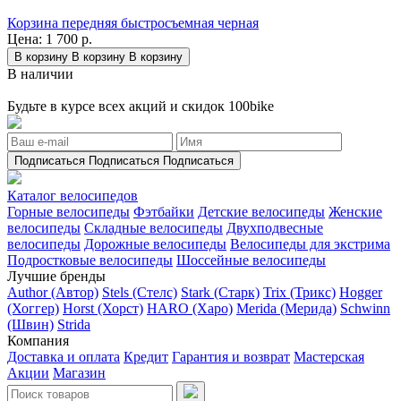
Корзина передняя быстросъемная черная
Цена:
1 700 р.
В корзину
В корзину
В корзину
В наличии
Будьте в курсе всех акций и скидок 100bike
Подписаться
Подписаться
Подписаться
Каталог велосипедов
Горные велосипеды
Фэтбайки
Детские велосипеды
Женские
велосипеды
Складные велосипеды
Двухподвесные
велосипеды
Дорожные велосипеды
Велосипеды для экстрима
Подростковые велосипеды
Шоссейные велосипеды
Лучшие бренды
Author (Автор)
Stels (Стелс)
Stark (Старк)
Trix (Трикс)
Hogger
(Хоггер)
Horst (Хорст)
HARO (Харо)
Merida (Мерида)
Schwinn
(Швин)
Strida
Компания
Доставка и оплата
Кредит
Гарантия и возврат
Мастерская
Акции
Магазин