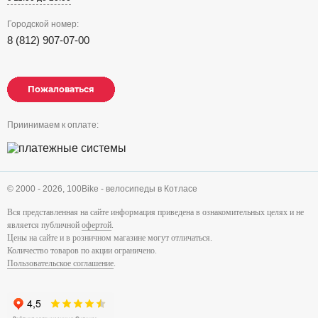
Городской номер:
8 (812) 907-07-00
Пожаловаться
Пожаловаться
Пожаловаться
Приинимаем к оплате:
© 2000 - 2026,
100Bike - велосипеды в Котласе
Вся представленная на сайте информация приведена в ознакомительных целях и не
является публичной
офертой
.
Цены на сайте и в розничном магазине могут отличаться.
Количество товаров по акции ограничено.
Пользовательское соглашение
.