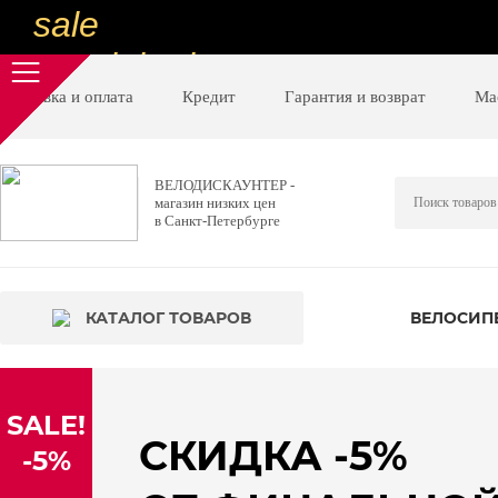
sale
special price
sale
Доставка и оплата
Кредит
Гарантия и возврат
Ма
ну очень
низкие цены
ВЕЛОДИСКАУНТЕР -
магазин низких цен
вот дешево
в Санкт-Петербурге
sale
special price
КАТАЛОГ ТОВАРОВ
ВЕЛОСИП
sale
дешевле уже не будет
SALE!
sale
СКИДКА -5%
-5%
надо брать