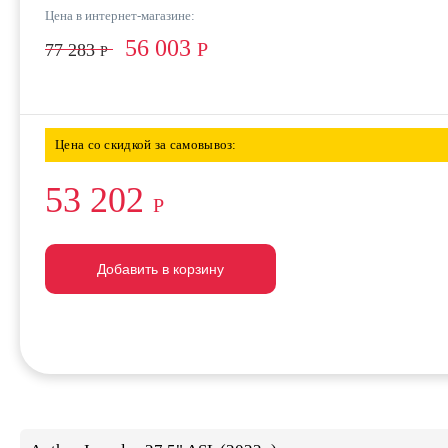
Цена в интернет-магазине:
56 003
Р
77 283
Р
Цена со скидкой за самовывоз:
53 202
Р
Добавить в корзину
Добавить в корзину
Добавить в корзину