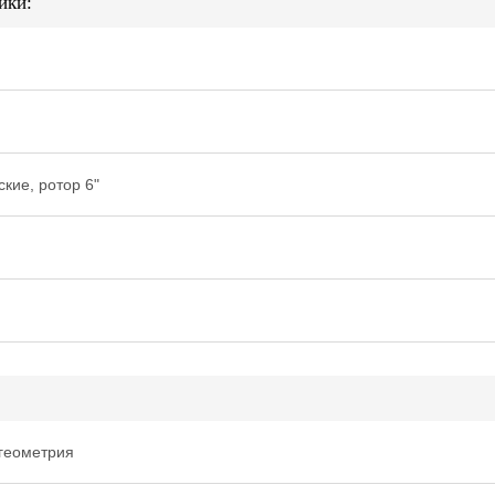
ики:
кие, ротор 6"
геометрия