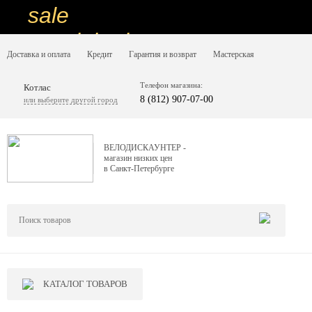
sale
special price
Доставка и оплата
Кредит
Гарантия и возврат
Мастерская
sale
ну очень
Телефон магазина:
Котлас
8 (812) 907-07-00
или выберите другой город
низкие цены
вот дешево
ВЕЛОДИСКАУНТЕР -
магазин низких цен
sale
в Санкт-Петербурге
special price
sale
дешевле уже не будет
sale
КАТАЛОГ ТОВАРОВ
надо брать