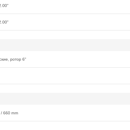
2.00"
2.00"
кие, ротор 6"
 / 660 mm