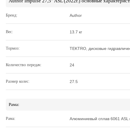
Author Impulse 27,5" ASL (2022г.) основные характерист
Бренд:
Author
Вес:
13.7 кг
Тормоз:
TEKTRO, дисковые гидравличес
Количество передач:
24
Размер колес:
27.5
Рама:
Рама:
Алюминиевый сплав 6061 ASL 