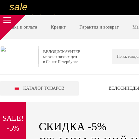
sale
special price
sale
Доставка и оплата
Кредит
Гарантия и возврат
Ма
ну очень
низкие цены
ВЕЛОДИСКАУНТЕР -
магазин низких цен
вот дешево
в Санкт-Петербурге
sale
special price
КАТАЛОГ ТОВАРОВ
ВЕЛОСИПЕДЫ
sale
дешевле уже не будет
SALE!
sale
СКИДКА -5%
-5%
надо брать