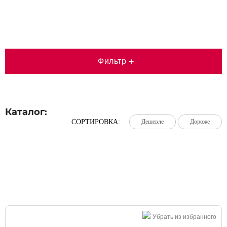
Фильтр
+
Каталог:
СОРТИРОВКА:
Дешевле
Дешевле
Дешевле
Дороже
Дороже
Дороже
Большая распродажа!
Убрать из избранного