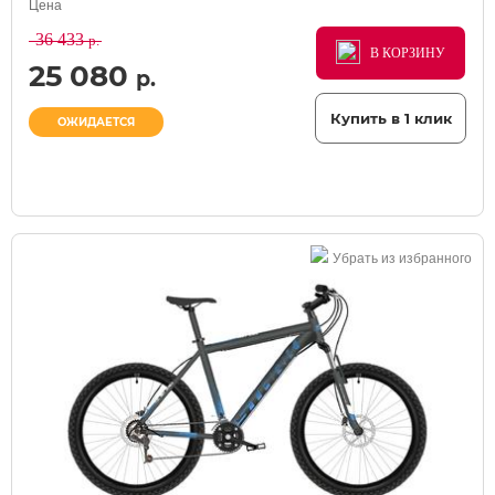
Цена
36 433
р.
В КОРЗИНУ
В КОРЗИНУ
В КОРЗИНУ
25 080
р.
Купить в 1 клик
ОЖИДАЕТСЯ
Убрать из избранного