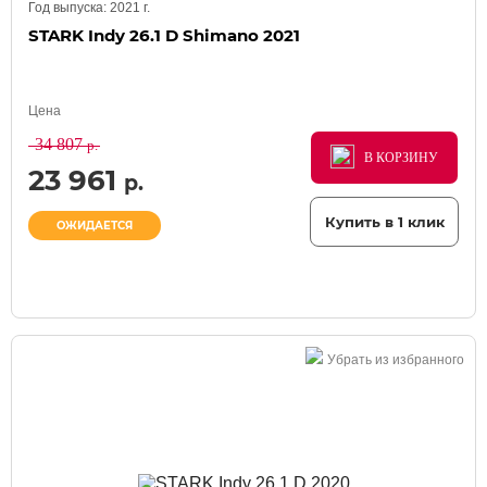
Год выпуска:
2021
г.
STARK Indy 26.1 D Shimano 2021
Цена
34 807
р.
В КОРЗИНУ
В КОРЗИНУ
В КОРЗИНУ
23 961
р.
Купить в 1 клик
ОЖИДАЕТСЯ
Убрать из избранного