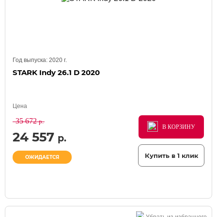
Год выпуска:
2020
г.
STARK Indy 26.1 D 2020
Цена
35 672
р.
В КОРЗИНУ
В КОРЗИНУ
В КОРЗИНУ
24 557
р.
Купить в 1 клик
ОЖИДАЕТСЯ