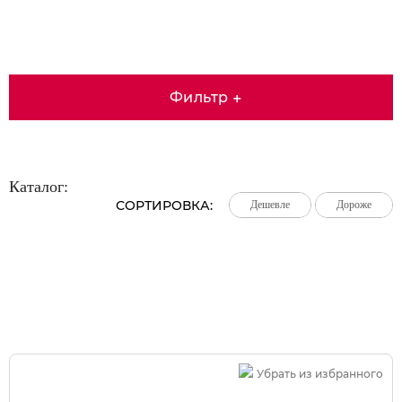
Фильтр
+
Каталог:
СОРТИРОВКА:
Дешевле
Дешевле
Дешевле
Дороже
Дороже
Дороже
Большая распродажа!
Убрать из избранного