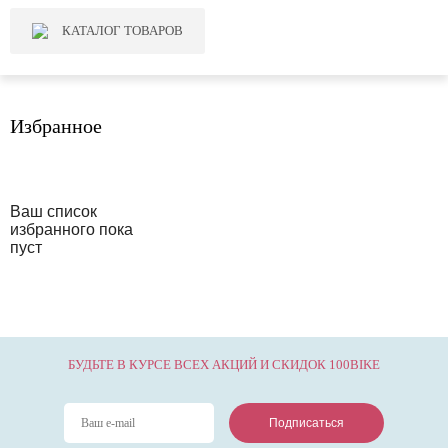
КАТАЛОГ ТОВАРОВ
Избранное
Ваш список
избранного пока
пуст
БУДЬТЕ В КУРСЕ ВСЕХ АКЦИЙ И СКИДОК 100BIKE
Подписаться
Подписаться
Подписаться