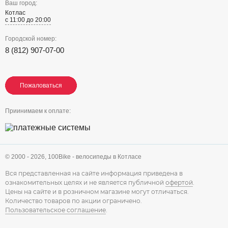
Ваш город:
Котлас
с 11:00 до 20:00
Городской номер:
8 (812) 907-07-00
Пожаловаться
Пожаловаться
Пожаловаться
Приинимаем к оплате:
© 2000 - 2026,
100Bike - велосипеды в Котласе
Вся представленная на сайте информация приведена в
ознакомительных целях и не является публичной
офертой
.
Цены на сайте и в розничном магазине могут отличаться.
Количество товаров по акции ограничено.
Пользовательское соглашение
.