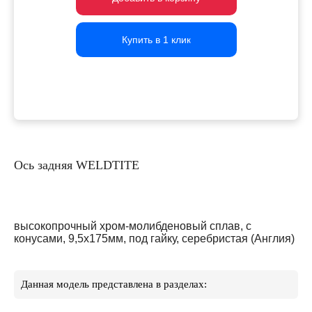
Купить в 1 клик
Купить в 1 клик
Купить в 1 клик
Ось задняя WELDTITE
высокопрочный хром-молибденовый сплав, с
конусами, 9,5х175мм, под гайку, серебристая (Англия)
Данная модель представлена в разделах: