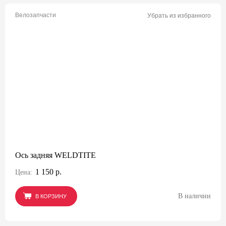
Велозапчасти
Убрать из избранного
Ось задняя WELDTITE
1 150 р.
Цена:
В наличии
В КОРЗИНУ
В КОРЗИНУ
В КОРЗИНУ