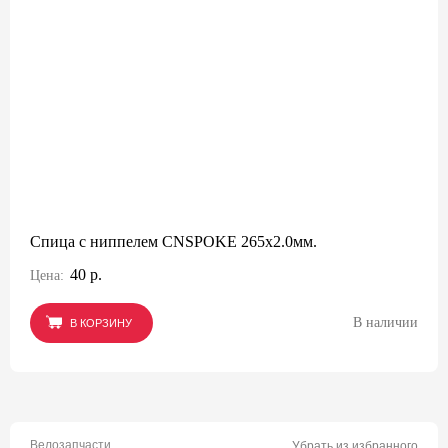
Спица с ниппелем CNSPOKE 265х2.0мм.
40 р.
Цена:
В наличии
В КОРЗИНУ
В КОРЗИНУ
В КОРЗИНУ
Велозапчасти
Убрать из избранного