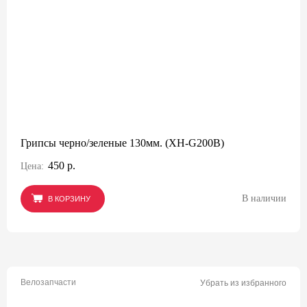
Грипсы черно/зеленые 130мм. (XH-G200B)
450 р.
Цена:
В наличии
В КОРЗИНУ
В КОРЗИНУ
В КОРЗИНУ
Велозапчасти
Убрать из избранного