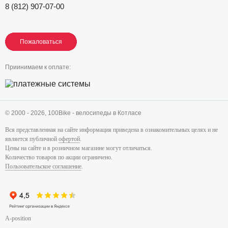
8 (812) 907-07-00
Пожаловаться
Пожаловаться
Пожаловаться
Приинимаем к оплате:
© 2000 - 2026,
100Bike - велосипеды в Котласе
Вся представленная на сайте информация приведена в ознакомительных целях и не
является публичной
офертой
.
Цены на сайте и в розничном магазине могут отличаться.
Количество товаров по акции ограничено.
Пользовательское соглашение
.
A-position