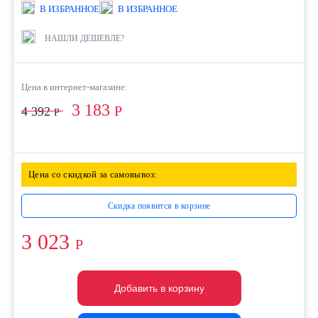
В ИЗБРАННОЕ
В ИЗБРАННОЕ
НАШЛИ ДЕШЕВЛЕ?
Цена в интернет-магазине:
3 183
Р
4 392
Р
Цена со скидкой за самовывоз:
Скидка появится в корзине
3 023
Р
Добавить в корзину
Добавить в корзину
Добавить в корзину