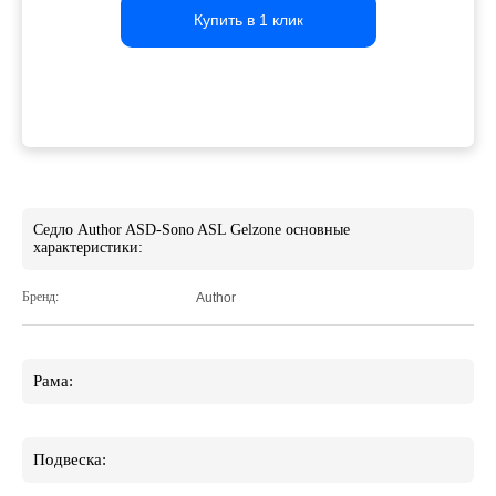
Купить в 1 клик
Купить в 1 клик
Купить в 1 клик
Седло Author ASD-Sono ASL Gelzone основные
характеристики:
Бренд:
Author
Рама:
Подвеска: