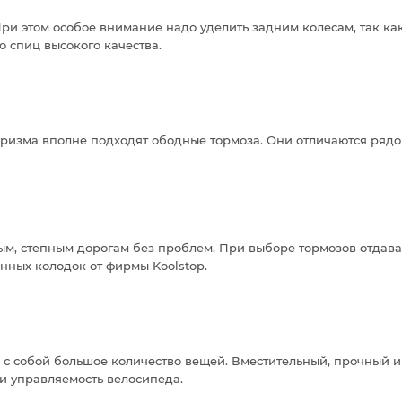
При этом особое внимание надо уделить задним колесам, так ка
 спиц высокого качества.
уризма вполне подходят ободные тормоза. Они отличаются ряд
ным, степным дорогам без проблем. При выборе тормозов отда
венных колодок от фирмы Koolstop.
ть с собой большое количество вещей. Вместительный, прочный
 и управляемость велосипеда.