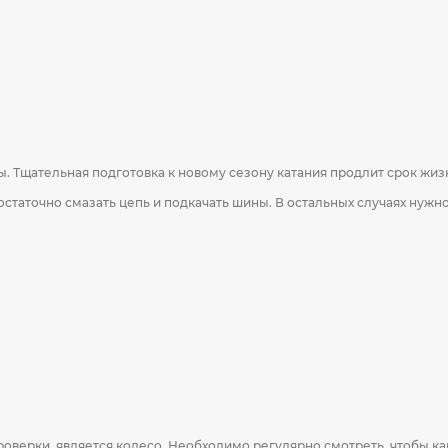
ы. Тщательная подготовка к новому сезону катания продлит срок жиз
статочно смазать цепь и подкачать шины. В остальных случаях нужн
верки, является колесо. Необходимо регулярно смотреть, чтобы ка