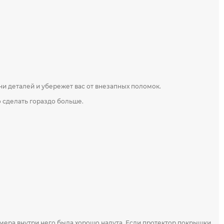
ни деталей и убережет вас от внезапных поломок.
о сделать гораздо больше.
мера внутри него была хорошо надута. Если протектор покрышки