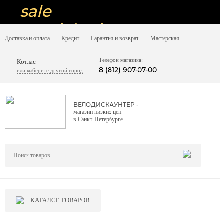
sale
special price
Доставка и оплата
Кредит
Гарантия и возврат
Мастерская
sale
ну очень
Телефон магазина:
Котлас
8 (812) 907-07-00
или выберите другой город
низкие цены
вот дешево
ВЕЛОДИСКАУНТЕР -
магазин низких цен
sale
в Санкт-Петербурге
special price
sale
дешевле уже не будет
sale
КАТАЛОГ ТОВАРОВ
надо брать