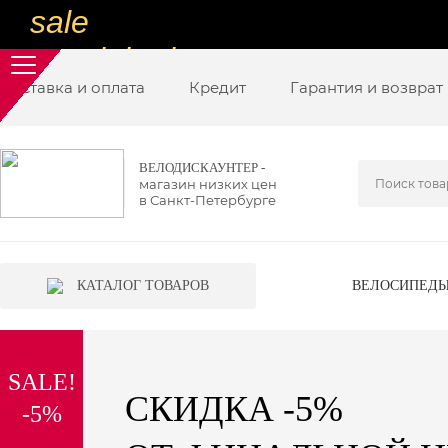
sale
special price
Доставка и оплата
sale
Кредит
Гарантия и возврат
ну очень
низкие цены
ВЕЛОДИСКАУНТЕР -
магазин низких цен
вот дешево
в Санкт-Петербурге
sale
special price
КАТАЛОГ ТОВАРОВ
ВЕЛОСИПЕД
sale
дешевле уже не будет
SALE!
sale
СКИДКА -5%
-5%
надо брать