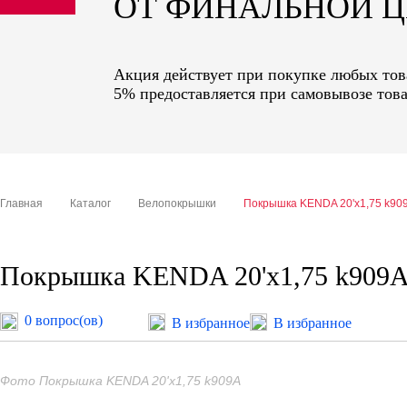
ОТ ФИНАЛЬНОЙ 
sale
special price
Акция действует при покупке любых това
5% предоставляется при самовывозе това
Главная
Каталог
Велопокрышки
Покрышка KENDA 20'х1,75 k90
Покрышка KENDA 20'х1,75 k909
0 вопрос(ов)
В избранное
В избранное
Фото Покрышка KENDA 20'х1,75 k909A