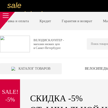
sale
special price
sale
Доставка и оплата
Кредит
Гарантия и возврат
Ма
ну очень
низкие цены
ВЕЛОДИСКАУНТЕР -
магазин низких цен
вот дешево
в Санкт-Петербурге
sale
special price
КАТАЛОГ ТОВАРОВ
ВЕЛОСИПЕД
sale
дешевле уже не будет
SALE!
sale
СКИДКА -5%
-5%
надо брать